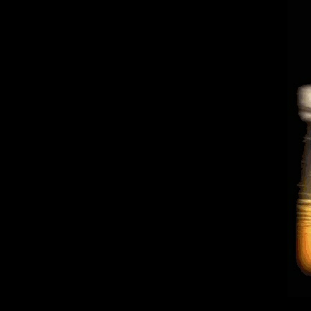
Festnahme nach Schockanruf
Zeugenaufruf nach Überfall
Braut steckt fest 👰
Biberdame „Barbara“ gerettet 🦫
Fahrradunfall auf dem Schule
Suchaktion am Eisbach
Digitale Lieferzonen in München 🙃
Bus-Unfall in der Lindwurmstraße
Das Oktoberfest kann stattfinden
Radsturz im Perlacher Forst
Fahrraddiebe in München
Kollision auf Radweg 🛴💥🚲
Kokain-Deal aufgeflogen
Vater vor den Augen seiner Tochter attackier
Tragischer Busunfall
Feuerwehr-Großeinsatz in Berg am Laim
DPolG begrüßt Taser-Test
Jugendliche bewahren Mann vor dem Tod
Gefährliches Nickerchen im U-Bahn-Tunnel
Feuerwehr befreit zweijährige Mia 🦶🪚
Schlägerei am Ostbahnhof
Autofahrerin rammt Polizei 🚓💥🚗
Verstärkung auf vier Pfoten 🐕
Unfall: Feuerwehr muss Insassen befreien
Affiger Besuch beim Zollamt 🐒