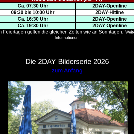
Ca. 07:30 Uhr
2DAY-Openline
09:30 bis 10:00 Uhr
2DAY-Hitline
Ca. 16:30 Uhr
2DAY-Openline
Ca. 19:30 Uhr
2DAY-Openline
n Feiertagen gelten die gleichen Zeiten wie an Sonntagen.
Weit
Informationen
Die 2DAY Bilderserie 2026
zum Anfang